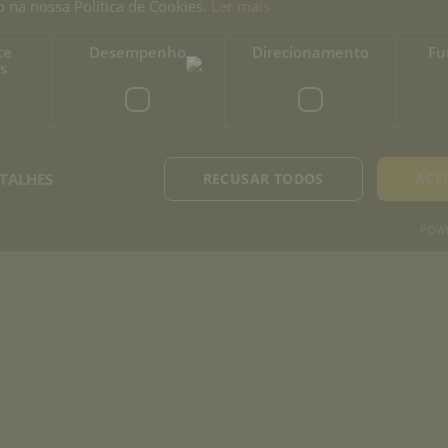
 na nossa Política de Cookies.
Ler mais
te
Desempenho
Direcionamento
Fu
s
TALHES
RECUSAR TODOS
ACE
POWE