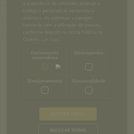
a experiência do utilizador, analisar o
+351 265 249 650
tráfego e personalizar conteúdos e
anúncios. Ao continuar a navegar,
(coût d'appel pour le réseau mobile ou fixe national)
concorda com a utilização de cookies,
conforme descrito na nossa Política de
info-casapalmela@ouh.pt
Cookies.
Ler mais
Suivez-nous:
Estritamente
Desempenho
necessários
Direcionamento
Funcionalidade
ACEITAR TODOS
RECUSAR TODOS