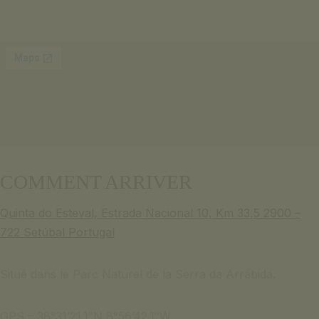
COMMENT ARRIVER
Quinta do Esteval, Estrada Nacional 10, Km 33,5 2900 –
722 Setúbal Portugal
Situé dans le Parc Naturel de la Serra da Arrábida.
GPS – 38°31’21.1″N 8°56’42.1″W