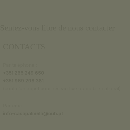
RÉSERVER
Português
English
Sentez-vous libre de nous contacter
CONTACTS
RÉSERVER
Par téléphone :
+351 265 249 650
+351 969 298 381
(coût d’un appel pour réseau fixe ou mobile national)
Par email :
info-casapalmela@ouh.pt