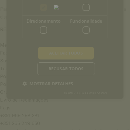
Para reservar o jantar e a noite de alojamento consulte a
disponibilidade do Hotel.
Direcionamento
Funcionalidade
RESERVAR NOITE ROMANTICA
Media & Press
Faça parte da equipa
ACEITAR TODOS
Sustentabilidade
Termos e Condições
RECUSAR TODOS
Política de Privacidade
MOSTRAR DETALHES
Política de Animais
Grupo Once Upon a House
POWERED BY COOKIESCRIPT
Livro de Reclamações
Faqs
+351 969 298 381
+351 265 249 650