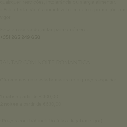
quaisquer restrições, intolerância ou alergia alimentar.
•
Esta oferta não é acumulável com outras promoções em
vigor.
Faça a reserva do jantar para o número:
+351 265 249 650
JANTAR COM NOITE ROMANTICA
Oferecemos uma estadia mágica com preços especiais:
1 noite
a partir de €400,00
2 noites
a partir de €630,00
(Preços com IVA incluído à taxa legal em vigor)