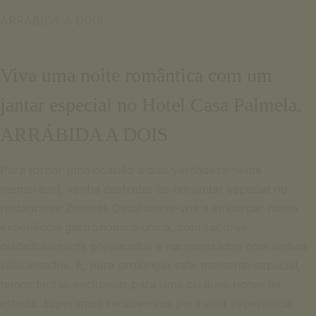
Email para informação
ARRÁBIDA A DOIS
English
+351 969 298 381
Français
+351 265 249 650
(custo de chamada para rede móvel ou rede fixa nacional)
Viva uma noite romântica com um
Fale connosco
SIGNATURE ESCAPE
jantar especial no Hotel Casa Palmela.
Email para informação
OFERTAS
+351 969 298 381
ARRÁBIDA A DOIS
RESERVAR
+351 265 249 650
(custo de chamada para rede móvel ou rede fixa nacional)
Para tornar uma ocasião a dois verdadeiramente
memorável, venha desfrutar de um jantar especial no
SIGNATURE ESCAPE
restaurante Zimbral. Desafiamos-vos a embarcar numa
OFERTAS
experiência gastronómica única, com sabores
RESERVAR
cuidadosamente preparados e harmonizados com vinhos
selecionados. E, para prolongar este momento especial,
temos tarifas exclusivas para uma ou duas noites de
estadia. Esperamos receber-vos para uma experiência