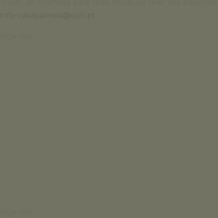
(custo de chamada para rede móvel ou rede fixa nacional)
info-casapalmela@ouh.pt
Siga-nos:
Siga-nos: