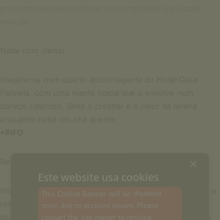
proporcionam experiências personalizadas para cada
estação.
Noite com Jantar
Imagine-se num quarto aconchegante do Hotel Casa
Palmela, com uma manta macia que o envolve num
abraço caloroso. Sinta o crepitar e o calor da lareira
enquanto bebe um chá quente.
+INFO
×
Reserve 3 e pague 2 noites
Este website usa cookies
Imagine uma escapadinha de 4 dias onde pode explorar e
This Cookie Banner will be disabled
relaxar ao máximo. Ao reservar três noites, terá uma
soon due to account issues. Please
contact the site owner to resolve.
delas por nossa conta, onde poderá usufruir do charme