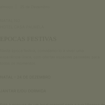
Email para informação
almoço | 25 de Dezembro
English
+351 969 298 381
Français
+351 265 249 650
NATAL NO
(custo de chamada para rede móvel ou rede fixa nacional)
HOTEL CASA PALMELA
Fale connosco
SIGNATURE ESCAPE
Email para informação
EPOCAS FESTIVAS
OFERTAS
+351 969 298 381
RESERVAR
+351 265 249 650
Nesta época festiva, convidamo-lo a viver uma
(custo de chamada para rede móvel ou rede fixa nacional)
experiência única, com ofertas especiais pensadas para
todos os momentos.
SIGNATURE ESCAPE
OFERTAS
NATAL – 24 DE DEZEMBRO
RESERVAR
JANTAR E/OU DORMIDA
Está à procura de um local especial para a sua Véspera de