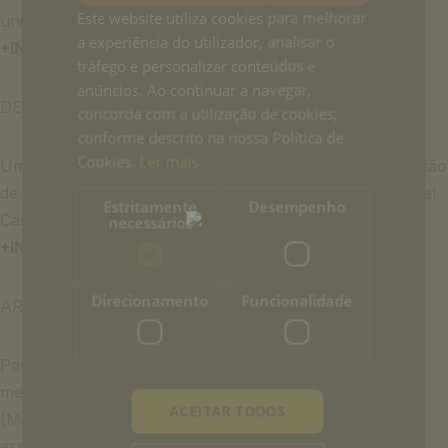
Este website utiliza cookies para melhorar
únicos do Parque Natural da Arrábida.
a experiência do utilizador, analisar o
+INFO
tráfego e personalizar conteúdos e
anúncios. Ao continuar a navegar,
DE LISBOA PARA A ARRÁBIDA
concorda com a utilização de cookies,
conforme descrito na nossa Política de
Cookies.
Ler mais
Uma estadia de 2 noites no Alecrim ao Chiado, no coração
de Lisboa, e uma estadia de 5 noites no encantador Hotel
Estritamente
Desempenho
Casa Palmela, na deslumbrante região da Arrábida.
necessários
+INFO
Direcionamento
Funcionalidade
ARRÁBIDA A DOIS
Para tornar uma ocasião a dois verdadeiramente
memorável, convidamo-los a desfrutar de um jantar
ACEITAR TODOS
(Menu Degustação) e para prolongar este momento
especial fique connosco uma ou duas noites.