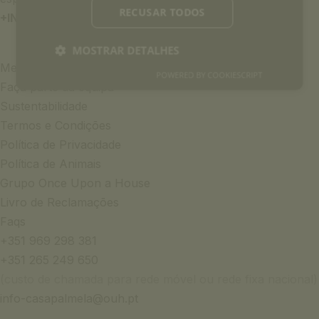
RECUSAR TODOS
+INFO
MOSTRAR DETALHES
Media & Press
POWERED BY COOKIESCRIPT
Faça parte da equipa
Sustentabilidade
Termos e Condições
Política de Privacidade
Política de Animais
Grupo Once Upon a House
Livro de Reclamações
Faqs
+351 969 298 381
+351 265 249 650
(custo de chamada para rede móvel ou rede fixa nacional)
info-casapalmela@ouh.pt